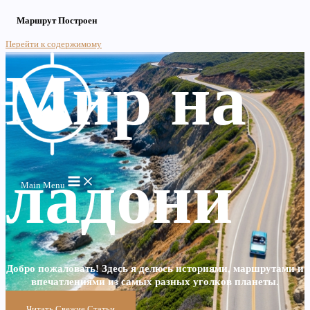
Маршрут Построен
Перейти к содержимому
Мир на
ладони
Main Menu
Добро пожаловать! Здесь я делюсь историями, маршрутами и
впечатлениями из самых разных уголков планеты.
Читать Свежие Статьи