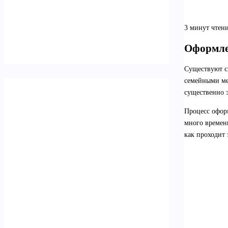
3 минут чтен
Оформле
Существуют си
семейными ме
существенно э
Процесс оформ
много времени
как проходит 