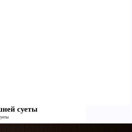
шней суеты
суеты