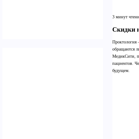
3 минут чтен
Скидки 
Проктология 
обращаются ли
МедикСити, 
пациентов. Че
будущем.