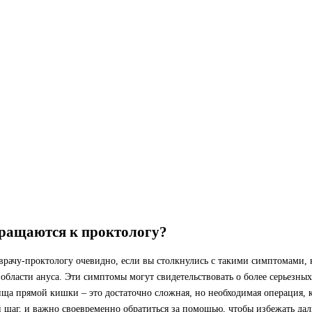
бращаются к проктологу?
рачу-проктологу очевидно, если вы столкнулись с такими симптомами, ка
области ануса. Эти симптомы могут свидетельствовать о более серьезны
ища прямой кишки – это достаточно сложная, но необходимая операция, 
й шаг, и важно своевременно обратиться за помощью, чтобы избежать д