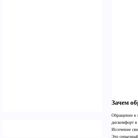
Зачем о
Обращение к в
дискомфорт в 
Иссечение св
Это серьезны