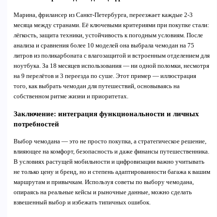
Марина, фрилансер из Санкт-Петербурга, переезжает каждые 2-3
месяца между странами. Её ключевыми критериями при покупке стали:
лёгкость, защита техники, устойчивость к погодным условиям. После
анализа и сравнения более 10 моделей она выбрала чемодан на 75
литров из поликарбоната с влагозащитой и встроенным отделением для
ноутбука. За 18 месяцев использования — ни одной поломки, несмотря
на 9 перелётов и 3 переезда по суше. Этот пример — иллюстрация
того, как выбрать чемодан для путешествий, основываясь на
собственном ритме жизни и приоритетах.
Заключение: интеграция функциональности и личных
потребностей
Выбор чемодана — это не просто покупка, а стратегическое решение,
влияющее на комфорт, безопасность и даже финансы путешественника.
В условиях растущей мобильности и цифровизации важно учитывать
не только цену и бренд, но и степень адаптированности багажа к вашим
маршрутам и привычкам. Используя советы по выбору чемодана,
опираясь на реальные кейсы и рыночные данные, можно сделать
взвешенный выбор и избежать типичных ошибок.