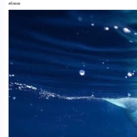
вблизи