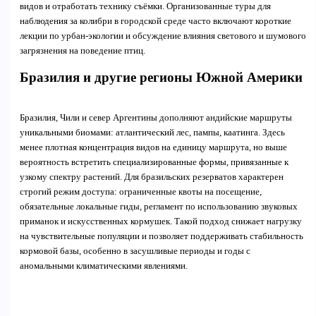
видов и отработать технику съёмки. Организованные туры для
наблюдения за колибри в городской среде часто включают короткие
лекции по урбан-экологии и обсуждение влияния светового и шумового
загрязнения на поведение птиц.
Бразилия и другие регионы Южной Америки
Бразилия, Чили и север Аргентины дополняют андийские маршруты
уникальными биомами: атлантический лес, пампы, каатинга. Здесь
менее плотная концентрация видов на единицу маршрута, но выше
вероятность встретить специализированные формы, привязанные к
узкому спектру растений. Для бразильских резерватов характерен
строгий режим доступа: ограниченные квоты на посещение,
обязательные локальные гиды, регламент по использованию звуковых
приманок и искусственных кормушек. Такой подход снижает нагрузку
на чувствительные популяции и позволяет поддерживать стабильность
кормовой базы, особенно в засушливые периоды и годы с
аномальными климатическими явлениями.