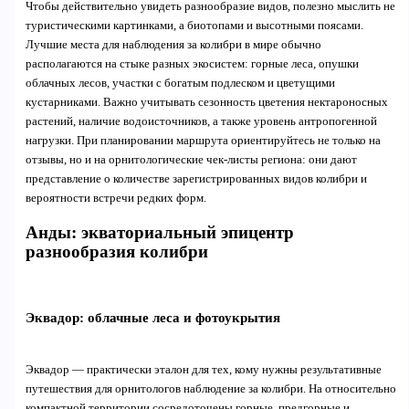
Чтобы действительно увидеть разнообразие видов, полезно мыслить не
туристическими картинками, а биотопами и высотными поясами.
Лучшие места для наблюдения за колибри в мире обычно
располагаются на стыке разных экосистем: горные леса, опушки
облачных лесов, участки с богатым подлеском и цветущими
кустарниками. Важно учитывать сезонность цветения нектароносных
растений, наличие водоисточников, а также уровень антропогенной
нагрузки. При планировании маршрута ориентируйтесь не только на
отзывы, но и на орнитологические чек-листы региона: они дают
представление о количестве зарегистрированных видов колибри и
вероятности встречи редких форм.
Анды: экваториальный эпицентр
разнообразия колибри
Эквадор: облачные леса и фотоукрытия
Эквадор — практически эталон для тех, кому нужны результативные
путешествия для орнитологов наблюдение за колибри. На относительно
компактной территории сосредоточены горные, предгорные и