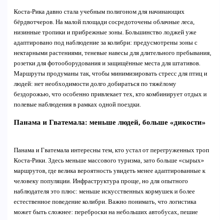
Коста-Рика давно стала учебным полигоном для начинающих
бёрдвотчеров. На малой площади сосредоточены облачные леса,
низинные тропики и прибрежные зоны. Большинство лоджей уже
адаптировано под наблюдение за колибри: предусмотрены зоны с
нектарными растениями, теневые навесы для длительного пребывания,
розетки для фотооборудования и защищённые места для штативов.
Маршруты продуманы так, чтобы минимизировать стресс для птиц и
людей: нет необходимости долго добираться по тяжёлому
бездорожью, что особенно привлекает тех, кто комбинирует отдых и
полевые наблюдения в рамках одной поездки.
Панама и Гватемала: меньше людей, больше «дикости»
Панама и Гватемала интересны тем, кто устал от перегруженных троп
Коста-Рики. Здесь меньше массового туризма, зато больше «сырых»
маршрутов, где велика вероятность увидеть менее адаптированные к
человеку популяции. Инфраструктура проще, но для опытного
наблюдателя это плюс: меньше искусственных кормушек и более
естественное поведение колибри. Важно понимать, что логистика
может быть сложнее: переброски на небольших автобусах, пешие