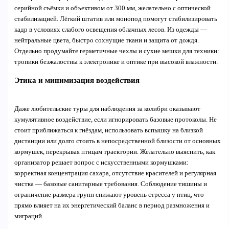
серийной съёмки и объективом от 300 мм, желательно с оптической
стабилизацией. Лёгкий штатив или монопод помогут стабилизировать
кадр в условиях слабого освещения облачных лесов. Из одежды —
нейтральные цвета, быстро сохнущие ткани и защита от дождя.
Отдельно продумайте герметичные чехлы и сухие мешки для техники:
тропики безжалостны к электронике и оптике при высокой влажности.
Этика и минимизация воздействия
Даже любительские туры для наблюдения за колибри оказывают
кумулятивное воздействие, если игнорировать базовые протоколы. Не
стоит приближаться к гнёздам, использовать вспышку на близкой
дистанции или долго стоять в непосредственной близости от основных
кормушек, перекрывая птицам траектории. Желательно выяснить, как
организатор решает вопрос с искусственными кормушками:
корректная концентрация сахара, отсутствие красителей и регулярная
чистка — базовые санитарные требования. Соблюдение тишины и
ограничение размера групп снижают уровень стресса у птиц, что
прямо влияет на их энергетический баланс в период размножения и
миграций.