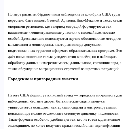
По мере развития бёрдвотчинга наблюдение за колибри в США туры
перестало быть нишевой темой. Аризона, Нью-Мексико и Техас стали
опорными регионами, где в период миграций формируются так
называемые «концентрационные участки» с высокой плотностью
особей. Здесь активно используются научно обоснованные методики
кольцевания и мониторинга, к которым иногда допускают
подготовленных туристов в формате образовательных программ. Это
даёт возможность не только увидеть птиц в полёте, но и наблюдать
обработку данных: измерение массы, длины клюва, состояния пера, а
также обсуждение миграционных стратегий конкретных популяций.
Городские и пригородные участки
На юге США формируется новый тренд — городские микроместа для
наблюдения. Частные дворы, ботанические сады и кампусы
университетов оснащают нектарными садами и контролируемыми
поилками, где можно отслеживать сезонную динамику численности.
Такие форматы особенно удобны для тех, кто не готов к длительным
экспедициям, но хочет получить практический опыт идентификации