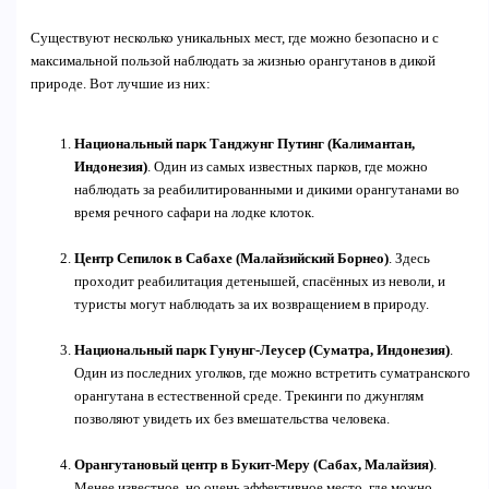
Существуют несколько уникальных мест, где можно безопасно и с
максимальной пользой наблюдать за жизнью орангутанов в дикой
природе. Вот лучшие из них:
Национальный парк Танджунг Путинг (Калимантан,
Индонезия)
. Один из самых известных парков, где можно
наблюдать за реабилитированными и дикими орангутанами во
время речного сафари на лодке клоток.
Центр Сепилок в Сабахе (Малайзийский Борнео)
. Здесь
проходит реабилитация детенышей, спасённых из неволи, и
туристы могут наблюдать за их возвращением в природу.
Национальный парк Гунунг-Леусер (Суматра, Индонезия)
.
Один из последних уголков, где можно встретить суматранского
орангутана в естественной среде. Трекинги по джунглям
позволяют увидеть их без вмешательства человека.
Орангутановый центр в Букит-Меру (Сабах, Малайзия)
.
Менее известное, но очень эффективное место, где можно