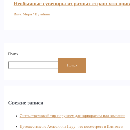
Необычные сувениры из разных стран: что при
Вкус Мира
/ By
admin
Поиск
Поиск
Свежие записи
Снять стрелковый тир с оружием для корпоратива или компании
Путешествие по Амазонии в Перу: что посмотреть в Икитосе и