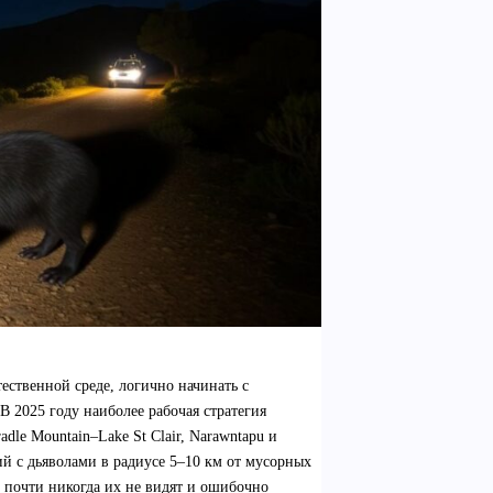
тественной среде, логично начинать с
В 2025 году наиболее рабочая стратегия
dle Mountain–Lake St Clair, Narawntapu и
й с дьяволами в радиусе 5–10 км от мусорных
, почти никогда их не видят и ошибочно