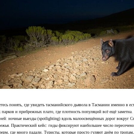
тесь понять, где увидеть тасманийского дьявола в Тасмании именно в ес
парков и прибрежных плато, где плотность популяций всё ещё заметна. 
ней: ночные выезды (spotlighting) вдоль малоосвещённых дорог вокруг Cra
ежья. Практический кейс: гиды фиксируют наибольшее число пересечени
ерм, где много падали. Туристы, которые просто гуляют днём по тропам