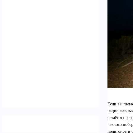
Если вы пытае
национальных 
остаётся преж
южного побер
полигонов и ф