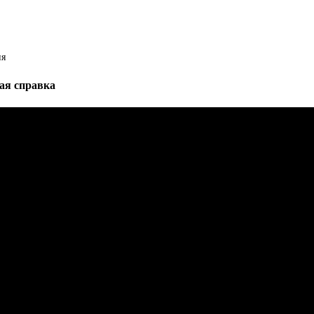
ия
ая справка