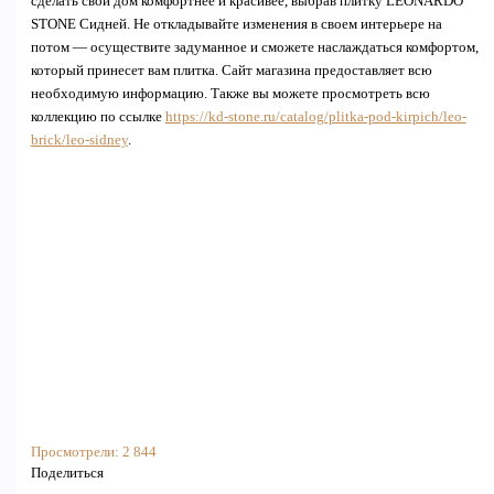
сделать свой дом комфортнее и красивее, выбрав плитку LEONARDO
STONE Сидней. Не откладывайте изменения в своем интерьере на
потом — осуществите задуманное и сможете наслаждаться комфортом,
который принесет вам плитка. Сайт магазина предоставляет всю
необходимую информацию. Также вы можете просмотреть всю
коллекцию по ссылке
https://kd-stone.ru/catalog/plitka-pod-kirpich/leo-
brick/leo-sidney
.
Просмотрели:
2 844
Поделиться