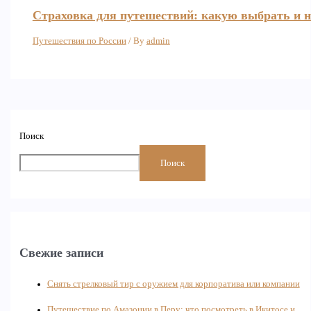
Страховка для путешествий: какую выбрать и н
Путешествия по России
/ By
admin
Поиск
Поиск
Свежие записи
Снять стрелковый тир с оружием для корпоратива или компании
Путешествие по Амазонии в Перу: что посмотреть в Икитосе и