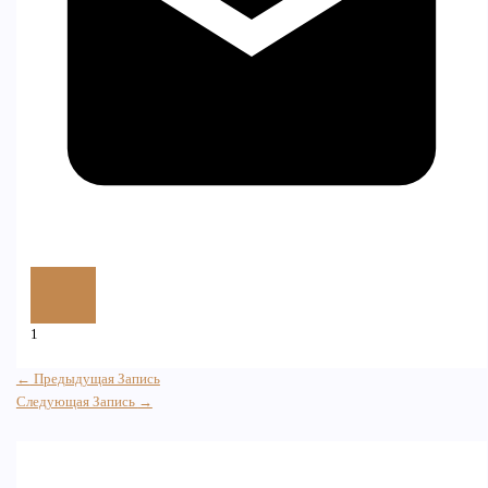
1
←
Предыдущая Запись
Следующая Запись
→