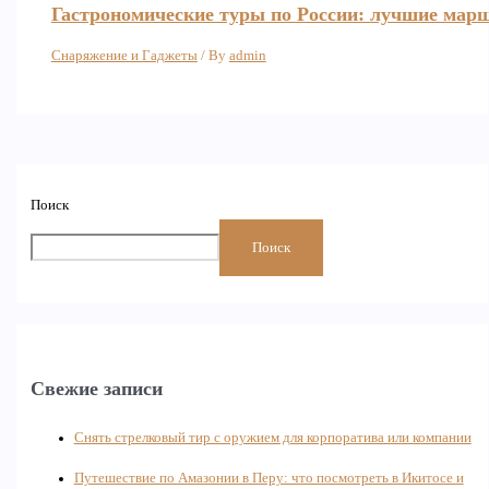
Гастрономические туры по России: лучшие мар
Снаряжение и Гаджеты
/ By
admin
Поиск
Поиск
Свежие записи
Снять стрелковый тир с оружием для корпоратива или компании
Путешествие по Амазонии в Перу: что посмотреть в Икитосе и