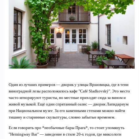
Один из лучших примеров — дворик у улицы Вршовицка, где в тени
виноградной лозы расположилось кафе "Café Sladkovský". Это место
часто игнорируют туристы, но местные приходят сюда за вином и
живой музыкой. Ещё один спрятанный оазис — дворик Лапидариум
при Национальном музее. За его каменными стенами можно найти
тишину и старинные скульптуры, словно забытые временем.
Если говорить про *необычные бары Прага*, то стоит упомянуть
"Hemingway Bar" — заведение в стиле 20-х годов, где миксологи