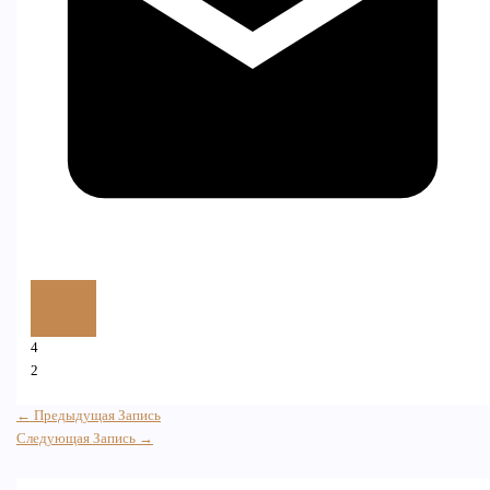
4
2
←
Предыдущая Запись
Следующая Запись
→