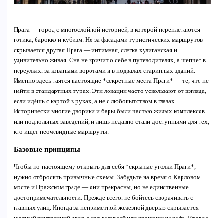
Прага — город с многослойной историей, в которой переплетаются
готика, барокко и кубизм. Но за фасадами туристических маршрутов
скрывается другая Прага — интимная, слегка хулиганская и
удивительно живая. Она не кричит о себе в путеводителях, а шепчет в
переулках, за коваными воротами и в подвалах старинных зданий.
Именно здесь таятся настоящие *секретные места Праги* — те, что не
найти в стандартных турах. Эти локации часто ускользают от взгляда,
если идёшь с картой в руках, а не с любопытством в глазах.
Исторически многие дворики и бары были частью жилых комплексов
или подпольных заведений, и лишь недавно стали доступными для тех,
кто ищет неочевидные маршруты.
Базовые принципы
Чтобы по-настоящему открыть для себя *скрытые уголки Праги*,
нужно отбросить привычные схемы. Забудьте на время о Карловом
мосте и Пражском граде — они прекрасны, но не единственные
достопримечательности. Прежде всего, не бойтесь сворачивать с
главных улиц. Иногда за неприметной железной дверью скрывается
уютный внутренний двор с арт-галереей или крошечным кафе. Второе