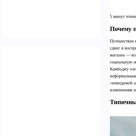
5 минут чтен
Почему п
Путешествие 
сдвиг в воспр
магазин — всё
социальную э
Камбоджу озе
неформальные
«невидимой а
изменениям и
Типичные