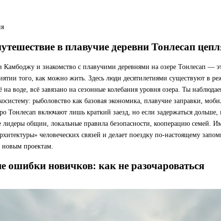
ия
утешествие в плавучие деревни Тонлесап цепл
в Камбоджу и знакомство с плавучими деревнями на озере Тонлесап — эт
иятии того, как можно жить. Здесь люди десятилетиями существуют в ре
 на воде, всё завязано на сезонные колебания уровня озера. Ты наблюда
косистему: рыболовство как базовая экономика, плавучие заправки, моб
ро Тонлесап включают лишь краткий заезд, но если задержаться дольше,
 лидеры общин, локальные правила безопасности, кооперацию семей. Им
рхитектуры» человеческих связей и делает поездку по-настоящему за
 новым проектам.
 ошибки новичков: как не разочароваться