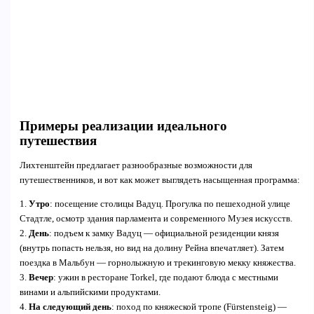
Примеры реализации идеального
путешествия
Лихтенштейн предлагает разнообразные возможности для
путешественников, и вот как может выглядеть насыщенная программа:
1.
Утро
: посещение столицы Вадуц. Прогулка по пешеходной улице
Стадтле, осмотр здания парламента и современного Музея искусств.
2.
День
: подъем к замку Вадуц — официальной резиденции князя
(внутрь попасть нельзя, но вид на долину Рейна впечатляет). Затем
поездка в Мальбун — горнолыжную и трекинговую мекку княжества.
3.
Вечер
: ужин в ресторане Torkel, где подают блюда с местными
винами и альпийскими продуктами.
4.
На следующий день
: поход по княжеской тропе (Fürstensteig) —