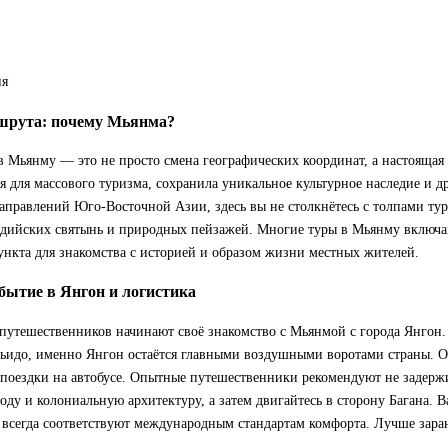
ия
шрута: почему Мьянма?
 Мьянму — это не просто смена географических координат, а настоящая 
я для массового туризма, сохранила уникальное культурное наследие и д
правлений Юго-Восточной Азии, здесь вы не столкнётесь с толпами тур
ддийских святынь и природных пейзажей. Многие туры в Мьянму включаю
нкта для знакомства с историей и образом жизни местных жителей.
бытие в Янгон и логистика
путешественников начинают своё знакомство с Мьянмой с города Янгон. 
пьидо, именно Янгон остаётся главными воздушными воротами страны. О
 поездки на автобусе. Опытные путешественники рекомендуют не задержи
ду и колониальную архитектуру, а затем двигайтесь в сторону Багана. 
 всегда соответствуют международным стандартам комфорта. Лучше заран