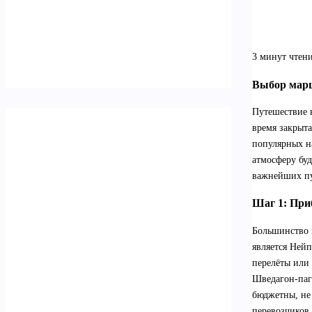
3 минут чтен
Выбор мар
Путешествие в
время закрыта
популярных на
атмосферу бу
важнейших пу
Шаг 1: При
Большинство 
является Ней
перелёты или
Шведагон-паго
бюджетны, не
перевозчиков.