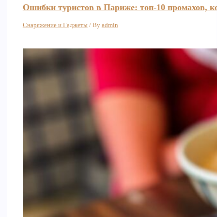
Ошибки туристов в Париже: топ-10 промахов, к
Снаряжение и Гаджеты
/ By
admin