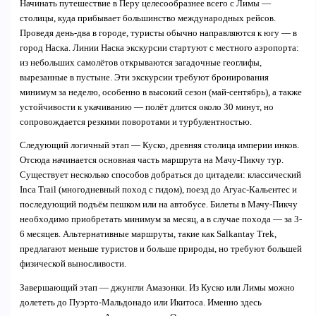
Начинать путешествие в Перу целесообразнее всего с Лимы —
столицы, куда прибывает большинство международных рейсов.
Проведя день-два в городе, туристы обычно направляются к югу — в
город Наска. Линии Наска экскурсии стартуют с местного аэропорта:
из небольших самолётов открываются загадочные геоглифы,
вырезанные в пустыне. Эти экскурсии требуют бронирования
минимум за неделю, особенно в высокий сезон (май-сентябрь), а также
устойчивости к укачиванию — полёт длится около 30 минут, но
сопровождается резкими поворотами и турбулентностью.
Следующий логичный этап — Куско, древняя столица империи инков.
Отсюда начинается основная часть маршрута на Мачу-Пикчу тур.
Существует несколько способов добраться до цитадели: классический
Inca Trail (многодневный поход с гидом), поезд до Агуас-Кальентес и
последующий подъём пешком или на автобусе. Билеты в Мачу-Пикчу
необходимо приобретать минимум за месяц, а в случае похода — за 3-
6 месяцев. Альтернативные маршруты, такие как Salkantay Trek,
предлагают меньше туристов и больше природы, но требуют большей
физической выносливости.
Завершающий этап — джунгли Амазонки. Из Куско или Лимы можно
долететь до Пуэрто-Мальдонадо или Икитоса. Именно здесь