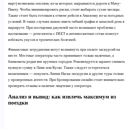
март) возможны оползни, из-за которых закрываются дороги к Мачу-
Пикчу. Чтобы минимизировать риски, стоит выбирать сухие месяцы.
Также стоит быть готовым к отмене рейсов в Амазонку из-за погодных
условий. В таких случаях важно иметь гибкий график и запасной день в
маршруте. При посещении джунглей часто возникают проблемы с
насекомыми — репелленты с DEET и антимоскитные сетки помогут
избежать укусов и тропических болезней.
Финансовые затруднения могут возникнуть при оплате экскурсий на
месте. Местные операторы часто принимают только наличные, а
банкоматы редки вне крупных городов. Рекомендуется заранее снимать
нужную сумму в Лиме или Куско. Также следует остерегаться
мошенников — покупать Линии Наска экскурсии и другие туры только
у проверенных агентств. При бронировании онлайн стоит внимательно
проверять отзывы и наличие лицензии у оператора.
Анализ и вывод: как извлечь максимум из
поездки