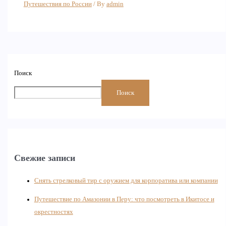
Путешествия по России
/ By
admin
Поиск
Поиск
Свежие записи
Снять стрелковый тир с оружием для корпоратива или компании
Путешествие по Амазонии в Перу: что посмотреть в Икитосе и
окрестностях