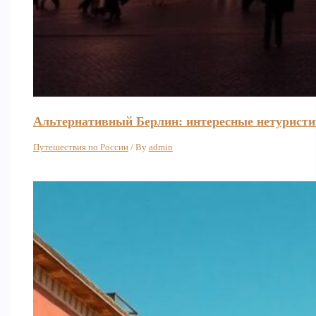
Альтернативный Берлин: интересные нетуристи
Путешествия по России
/ By
admin