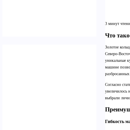
3 минут чтен
Что тако
Золотое коль
Северо-Восточ
уникальные к
машине позвол
разбросанных
Согласно стат
увеличилось н
выбрали личн
Преимущ
Гибкость м