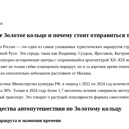
ия
е Золотое кольцо и почему стоит отправиться 
цо России — это один из самых узнаваемых туристических маршрутов с
ной Руси. Эти города, такие как Владимир, Суздаль, Ярославль, Костром
ультурно-исторические центры с сохранившейся архитектурой XII–XIX ве
яет не только гибко планировать маршрут, но и за короткое время охва
 на относительно небольшом расстоянии от Москвы.
истике Министерства культуры РФ, в период с 2022 по 2024 год количест
а 38%. Только в 2024 году более 1,7 миллиона человек совершили автот
ый транспорт. Это говорит о растущей популярности формата самостоят
ества автопутешествия по Золотому кольцу
аршрута и экономия времени