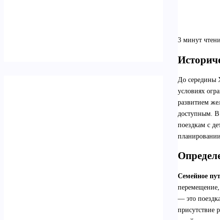
3 минут чтен
Историче
До середины 
условиях огр
развитием жел
доступным. В 
поездкам с де
планировании
Определ
Семейное пу
перемещение,
— это поездка
присутствие р