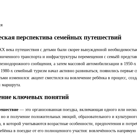
ия
ская перспектива семейных путешествий
XX века путешествия с детьми были скорее вынужденной необходимостью
аниченного транспорта и инфраструктуры перемещения с семьёй представ
езнодорожного сообщения, а затем массовой автомобилизации в 1950-х г
1980-х семейный туризм начал активно развиваться, появились первые 
тьми изменился: акцент сместился на вовлечение ребёнка в процесс, созд
 маршрута.
ение ключевых понятий
тешествие
— это организованная поездка, включающая одного или несколь
 но и получение положительных эмоций, образовательного и культурног
, в которой учитываются возрастные особенности, предпочтения и потре
ебёнка в поездке от его полноценного участия: вовлечённость напрямую 