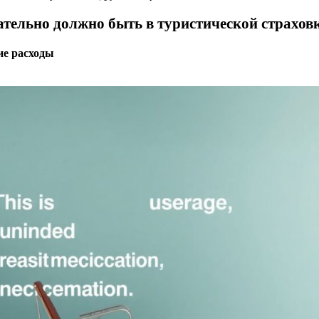
ательно должно быть в туристической страхов
е расходы