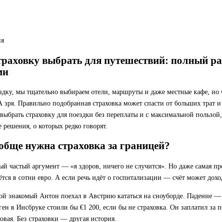
ия
раховку выбрать для путешествий: полный р
ми
здку, мы тщательно выбираем отели, маршруты и даже местные кафе, но
А зря. Правильно подобранная страховка может спасти от больших трат и 
 выбрать страховку для поездки без переплаты и с максимальной пользо
 решения, о которых редко говорят.
обще нужна страховка за границей?
й частый аргумент — «я здоров, ничего не случится». Но даже самая пр
тся в сотни евро. А если речь идёт о госпитализации — счёт может доход
мой знакомый Антон поехал в Австрию кататься на сноуборде. Падение —
ген в Инсбруке стоили бы €1 200, если бы не страховка. Он заплатил за п
овая. Без страховки — другая история.