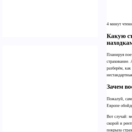
4 минут чтен
Какую ст
находка
Планируя пое
страхование. 
разберём, как
нестандартные
Зачем во
Пожалуй, самы
Европе обойдё
Вот случай: 
скорой и рент
покрыла страх