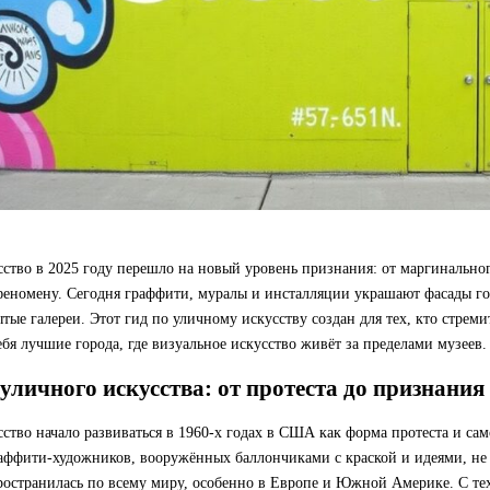
сство в 2025 году перешло на новый уровень признания: от маргинальн
феномену. Сегодня граффити, муралы и инсталляции украшают фасады го
тые галереи. Этот гид по уличному искусству создан для тех, кто стреми
ебя лучшие города, где визуальное искусство живёт за пределами музеев.
уличного искусства: от протеста до признания
сство начало развиваться в 1960-х годах в США как форма протеста и с
раффити-художников, вооружённых баллончиками с краской и идеями, н
ространилась по всему миру, особенно в Европе и Южной Америке. С те