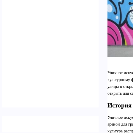
Уличное иску
культурному 
улицы в откры
открыть для с
История 
Уличное иску
ареной для г
культура расп