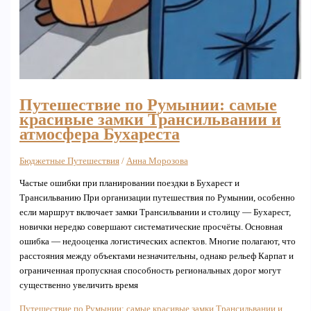
Путешествие по Румынии: самые
красивые замки Трансильвании и
атмосфера Бухареста
Бюджетные Путешествия
/
Анна Морозова
Частые ошибки при планировании поездки в Бухарест и
Трансильванию При организации путешествия по Румынии, особенно
если маршрут включает замки Трансильвании и столицу — Бухарест,
новички нередко совершают систематические просчёты. Основная
ошибка — недооценка логистических аспектов. Многие полагают, что
расстояния между объектами незначительны, однако рельеф Карпат и
ограниченная пропускная способность региональных дорог могут
существенно увеличить время
Путешествие по Румынии: самые красивые замки Трансильвании и