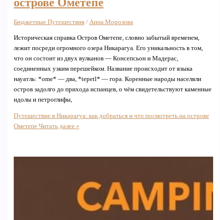
острове Ометепе
Бюджетные Путешествия
/
Анна Морозова
Историческая справка Остров Ометепе, словно забытый временем,
лежит посреди огромного озера Никарагуа. Его уникальность в том,
что он состоит из двух вулканов — Консепсьон и Мадерас,
соединенных узким перешейком. Название происходит от языка
науатль: *ome* — два, *tepetl* — гора. Коренные народы населяли
остров задолго до прихода испанцев, о чём свидетельствуют каменные
идолы и петроглифы,
Путешествие в Никарагуа: как добраться и что посмотреть на острове
Ометепе
Читать далее »