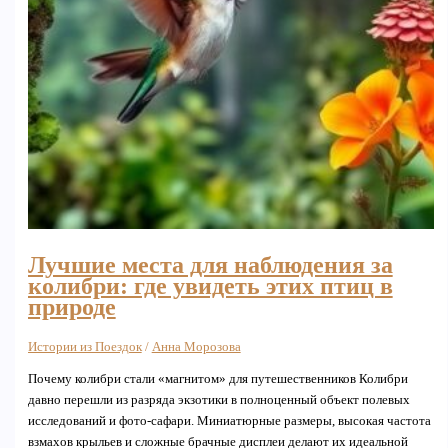
Лучшие места для наблюдения за
колибри: где увидеть этих птиц в
природе
Истории из Поездок
/
Анна Морозова
Почему колибри стали «магнитом» для путешественников Колибри
давно перешли из разряда экзотики в полноценный объект полевых
исследований и фото-сафари. Миниатюрные размеры, высокая частота
взмахов крыльев и сложные брачные дисплеи делают их идеальной