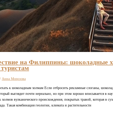
ствие на Филиппины: шоколадные х
 туристам
/
Анна Морозова
 ехать к шоколадным холмам Если отбросить рекламные слоганы, шокола
торый выглядит почти нереально, но при этом хорошо вписывается в нау
холмов вулканического происхождения, покрытых травой, которая в сух
да. Такая комбинация геологии, климата и растительности