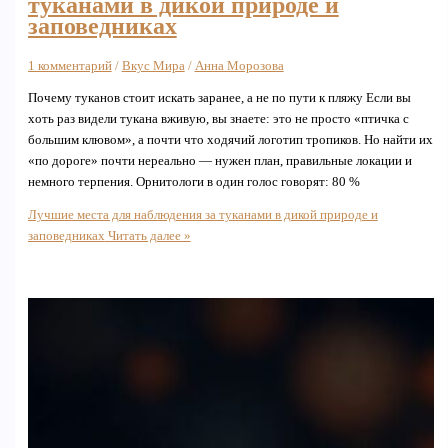
туканами в дикой природе и
заповедниках
1 комментарий
/
Вкус Мира
/
Анна Морозова
Почему туканов стоит искать заранее, а не по пути к пляжу Если вы
хоть раз видели тукана вживую, вы знаете: это не просто «птичка с
большим клювом», а почти что ходячий логотип тропиков. Но найти их
«по дороге» почти нереально — нужен план, правильные локации и
немного терпения. Орнитологи в один голос говорят: 80 %
Лучшие места для наблюдения за туканами в дикой природе и
заповедниках
Читать далее »